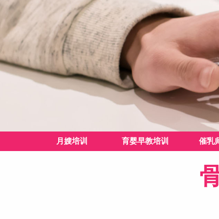
月嫂培训
育婴早教培训
催乳