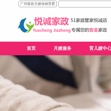
广州家政月嫂保姆育婴
首页
月嫂服务
育儿嫂中