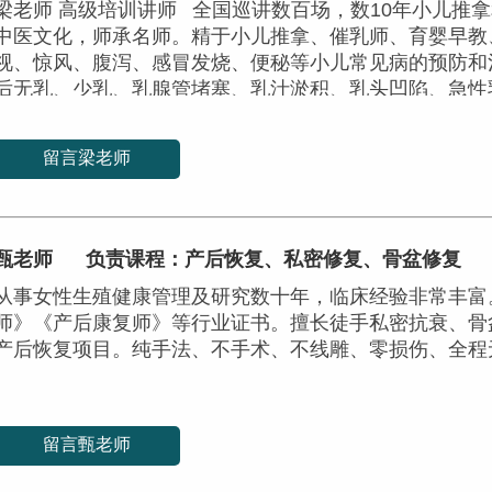
梁老师 高级培训讲师 全国巡讲数百场，数10年小儿推
中医文化，师承名师。精于小儿推拿、催乳师、育婴早教
视、惊风、腹泻、感冒发烧、便秘等小儿常见病的预防和
后无乳、少乳、乳腺管堵塞、乳汁淤积、乳头凹陷、急性
乳学员的高度认可。
留言梁老师
甄老师
负责课程：产后恢复、私密修复、骨盆修复
从事女性生殖健康管理及研究数十年，临床经验非常丰富
师》《产后康复师》等行业证书。擅长徒手私密抗衰、骨
产后恢复项目。纯手法、不手术、不线雕、零损伤、全程
留言甄老师