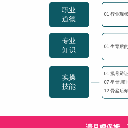
职业
01 行业现
道德
专业
01 生育后
知识
01 摸骨辩证
实操
07 坐骨调
技能
12 骨盆后倾
请月嫂保姆、