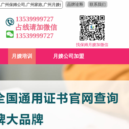
品牌诠释
联系我们
司,广州家政,广州月嫂价格,广州月嫂,广州家政公司,育婴师育儿嫂,催乳师
13539999727
占线请加微信
13539999727
找保姆月嫂加微信
月嫂培训
月嫂公司加盟