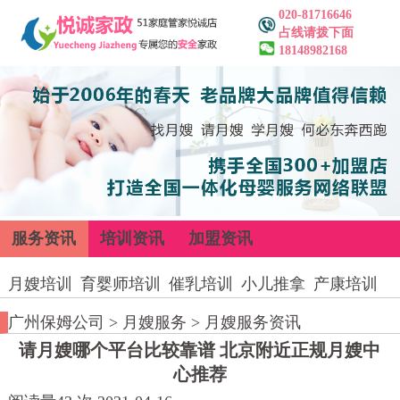
020-81716646
占线请拨下面
18148982168
服务资讯
培训资讯
加盟资讯
月嫂培训
育婴师培训
催乳培训
小儿推拿
产康培训
广州保姆公司
>
月嫂服务
>
月嫂服务资讯
请月嫂哪个平台比较靠谱 北京附近正规月嫂中
心推荐