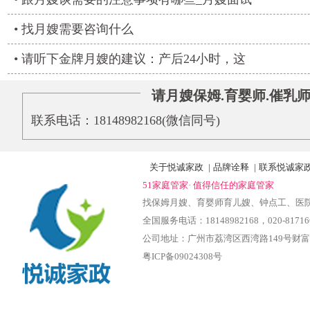
找月嫂需要咨询什么
请听下金牌月嫂的建议：产后24小时，这
请月嫂保姆.育婴师.催乳
联系电话：18148982168(微信同号)‬
关于悦诚家政
|
品牌诠释
|
联系悦诚家
51家庭管家· 值得信任的家庭管家
找保姆月嫂、育婴师育儿嫂、钟点工、医
全国服务电话：18148982168‬，020-81716
公司地址：广州市荔湾区西湾路149号财富
粤ICP备09024308号