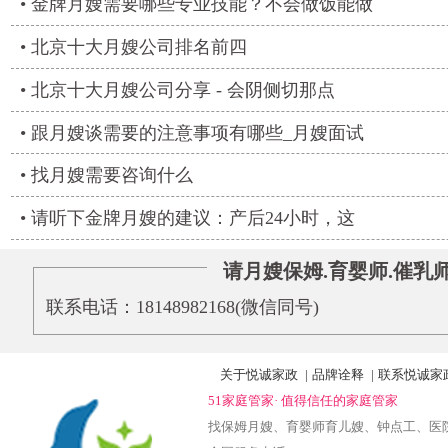
金牌月嫂需要哪些专业技能？不会做饭能做
北京十大月嫂公司排名前四
北京十大月嫂公司分享 - 会阴侧切那点
跟月嫂谈需要的注意事项有哪些_月嫂面试
找月嫂需要咨询什么
请听下金牌月嫂的建议：产后24小时，这
请月嫂保姆.育婴师.催乳
联系电话：18148982168(微信同号)‬
关于悦诚家政
|
品牌诠释
|
联系悦诚家
51家庭管家· 值得信任的家庭管家
找保姆月嫂、育婴师育儿嫂、钟点工、医