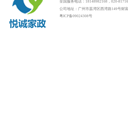
全国服务电话：18148982168‬，020-81716
公司地址：广州市荔湾区西湾路149号财
粤ICP备09024308号